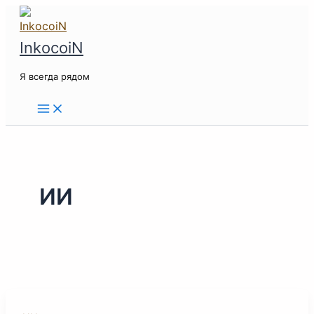
Перейти
к
InkocoiN
содержимому
Я всегда рядом
ИИ